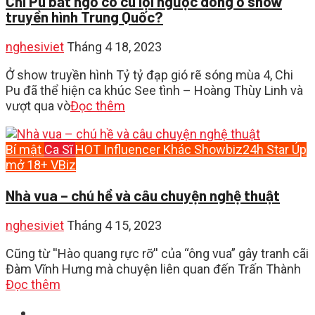
Chi Pu bất ngờ có cú lội ngược dòng ở show
truyền hình Trung Quốc?
nghesiviet
Tháng 4 18, 2023
Ở show truyền hình Tỷ tỷ đạp gió rẽ sóng mùa 4, Chi
Pu đã thể hiện ca khúc See tình – Hoàng Thùy Linh và
vượt qua vò
Đọc thêm
Bí mật
Ca Sĩ
HOT
Influencer
Khác
Showbiz24h
Star
Úp
mở 18+
VBiz
Nhà vua – chú hề và câu chuyện nghệ thuật
nghesiviet
Tháng 4 15, 2023
Cũng từ ''Hào quang rực rỡ'' của “ông vua” gây tranh cãi
Đàm Vĩnh Hưng mà chuyện liên quan đến Trấn Thành
Đọc thêm