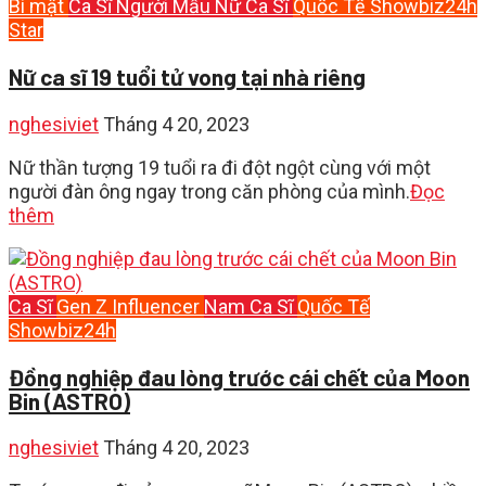
Bí mật
Ca Sĩ
Người Mẫu
Nữ Ca Sĩ
Quốc Tế
Showbiz24h
Star
Nữ ca sĩ 19 tuổi tử vong tại nhà riêng
nghesiviet
Tháng 4 20, 2023
Nữ thần tượng 19 tuổi ra đi đột ngột cùng với một
người đàn ông ngay trong căn phòng của mình.
Đọc
thêm
Ca Sĩ
Gen Z
Influencer
Nam Ca Sĩ
Quốc Tế
Showbiz24h
Đồng nghiệp đau lòng trước cái chết của Moon
Bin (ASTRO)
nghesiviet
Tháng 4 20, 2023