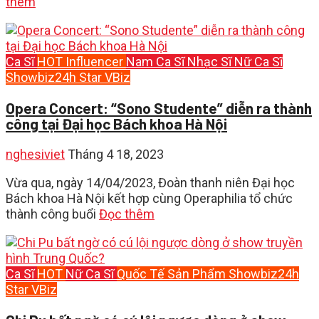
thêm
Ca Sĩ
HOT
Influencer
Nam Ca Sĩ
Nhạc Sĩ
Nữ Ca Sĩ
Showbiz24h
Star
VBiz
Opera Concert: “Sono Studente” diễn ra thành
công tại Đại học Bách khoa Hà Nội
nghesiviet
Tháng 4 18, 2023
Vừa qua, ngày 14/04/2023, Đoàn thanh niên Đại học
Bách khoa Hà Nội kết hợp cùng Operaphilia tổ chức
thành công buổi
Đọc thêm
Ca Sĩ
HOT
Nữ Ca Sĩ
Quốc Tế
Sản Phẩm
Showbiz24h
Star
VBiz