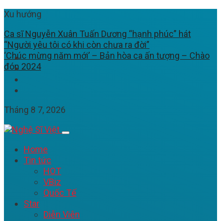
Xu hướng
Ca sĩ Nguyễn Xuân Tuấn Dương “hạnh phúc” hát
“Người yêu tôi có khi còn chưa ra đời”
‘Chúc mừng năm mới’ – Bản hòa ca ấn tượng – Chào
đón 2024
Tháng 8 7, 2026
Home
Tin tức
HOT
VBiz
Quốc Tế
Star
Diễn Viên