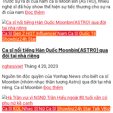
Trước sự ra đi của nam ca sĩ Moon Bin (ASTRO), nhiều
nghệ sĩ đã hủy show thể hiện sự tiếc thương cho sự ra
đi của nam
Đọc thêm
Ca Sĩ
Gen Z
HOT
Influencer
Nam Ca Sĩ
Quốc Tế
Showbiz24h
Star
Ca sĩ nổi tiếng Hàn Quốc Moonbin(ASTRO) qua
đời tại nhà riêng
nghesiviet
Tháng 4 20, 2023
Nguồn tin độc quyền của Yonhap News cho biết ca sĩ
Moonbin (nhóm nhạc thần tượng Astro) qua đời tại nhà
riêng. Ca sĩ Moonbin
Đọc thêm
Ca Sĩ
KOL
Nhạc Sĩ
Nữ Ca Sĩ
Showbiz24h
Star
Talk
VBiz