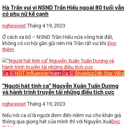
Hà Trần vui vì NSND Trần Hiếu ngoài 80 tuổi vẫn
có phụ nữ kề cạnh
nghesiviet
Tháng 4 19, 2023
Ở cách xa bố – NSND Trần Hiếu nửa vòng trái đất,
không có cơ hội gần gũi nên Hà Trần rất vui khi
Đọc
thêm
Ca Sĩ
HOT
Influencer
Nam Ca Sĩ
Showbiz24h
Star
VBiz
“Người hát tình ca” Nguyễn Xuân Tuấn Dương
và hành trình truyền tải những điều tích cực
nghesiviet
Tháng 4 19, 2023
Nếu nói ca sĩ là người đem đến niềm vui cho khán giả
thông qua giọng hát của mình thì với Nguyễn Xuâ
Đọc