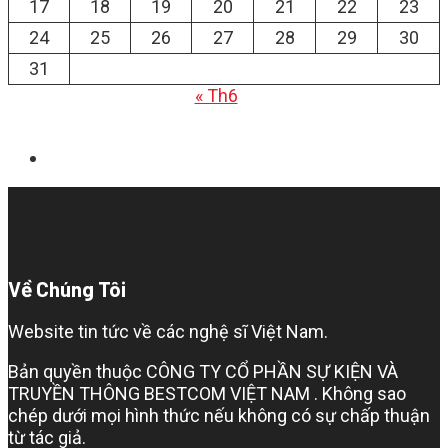
17
18
19
20
21
22
23
24
25
26
27
28
29
30
31
« Th6
Về Chúng Tôi
Website tin tức về các nghệ sĩ Việt Nam.
Bản quyền thuộc CÔNG TY CỔ PHẦN SỰ KIỆN VÀ
TRUYỀN THÔNG BESTCOM VIỆT NAM . Không sao
chép dưới mọi hình thức nếu không có sự chấp thuận
từ tác giả.