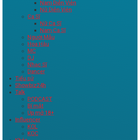
Nam Diễn Viên
Nữ Diễn Viên
Ca Sĩ
Nữ Ca Sĩ
Nam Ca Sĩ
Người Mẫu
Hoa Hậu
MC
DJ
Nhạc Sĩ
Dancer
Tiểu sử
Showbiz24h
Talk
PODCAST
Bí mật
Úp mở 18+
Influencer
KOL
KOC