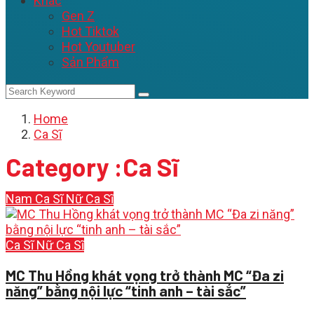
Khác
Gen Z
Hot Tiktok
Hot Youtuber
Sản Phẩm
Home
Ca Sĩ
Category :Ca Sĩ
Nam Ca Sĩ
Nữ Ca Sĩ
Ca Sĩ
Nữ Ca Sĩ
MC Thu Hồng khát vọng trở thành MC “Đa zi
năng” bằng nội lực “tinh anh – tài sắc”