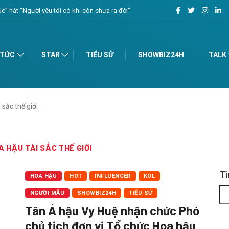
” hát “Người yêu tôi có khi còn chưa ra đời”
 TỨC
STAR
TIỂU SỬ
SHOWBIZ24H
TALK
 sắc thế giới
A HẬU TÀI SẮC THẾ GIỚI
T
HOA HẬU
HOT
INFLUENCER
KOL
NGƯỜI MẪU
SHOWBIZ24H
TIỂU SỬ
Tân Á hậu Vy Huệ nhận chức Phó
chủ tịch đơn vị Tổ chức Hoa hậu