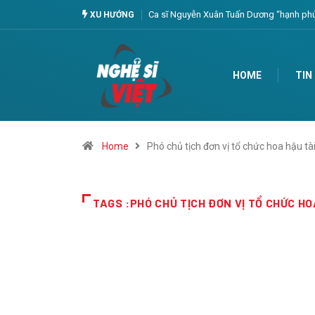
Ca sĩ Nguyễn Xuân Tuấn Dương “hạnh phúc
XU HƯỚNG
HOME
TIN
Home
Phó chủ tịch đơn vị tổ chức hoa hậu tài
TAGS :PHÓ CHỦ TỊCH ĐƠN VỊ TỔ CHỨC HO