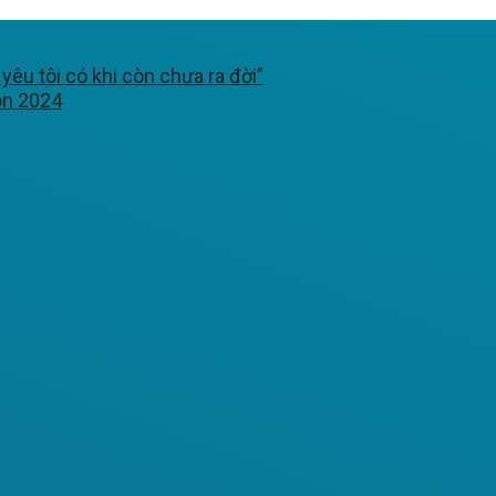
êu tôi có khi còn chưa ra đời”
ón 2024