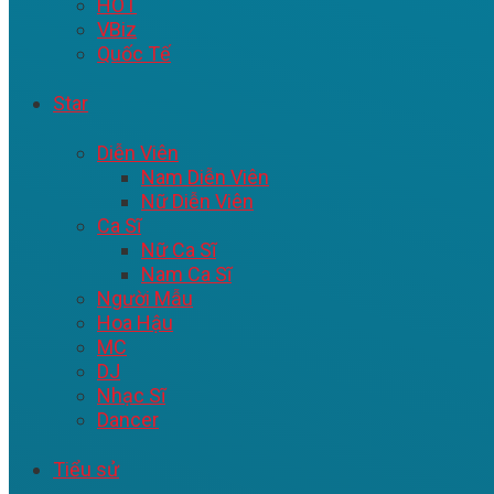
HOT
VBiz
Quốc Tế
Star
Diễn Viên
Nam Diễn Viên
Nữ Diễn Viên
Ca Sĩ
Nữ Ca Sĩ
Nam Ca Sĩ
Người Mẫu
Hoa Hậu
MC
DJ
Nhạc Sĩ
Dancer
Tiểu sử