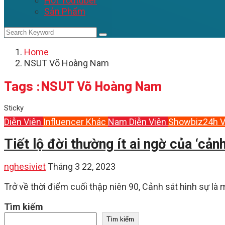
Hot Youtuber
Sản Phẩm
Home
NSUT Võ Hoàng Nam
Tags :NSUT Võ Hoàng Nam
Sticky
Diễn Viên
Influencer
Khác
Nam Diễn Viên
Showbiz24h
V
Tiết lộ đời thường ít ai ngờ của ‘cả
nghesiviet
Tháng 3 22, 2023
Trở về thời điểm cuối thập niên 90, Cảnh sát hình sự là
Tìm kiếm
Tìm kiếm