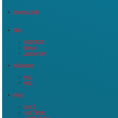
Showbiz24h
Talk
PODCAST
Bí mật
Úp mở 18+
Influencer
KOL
KOC
Khác
Gen Z
Hot Tiktok