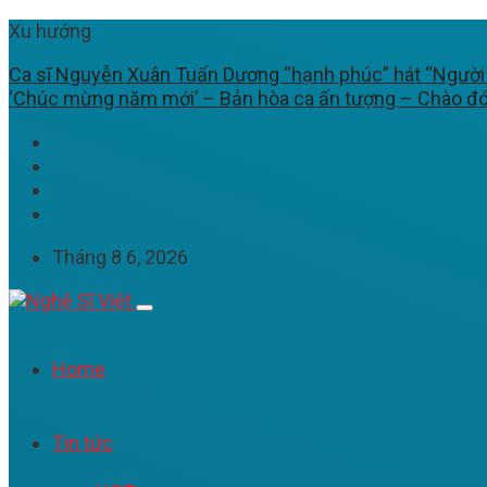
Xu hướng
Ca sĩ Nguyễn Xuân Tuấn Dương “hạnh phúc” hát “Người y
‘Chúc mừng năm mới’ – Bản hòa ca ấn tượng – Chào đ
Tháng 8 6, 2026
Home
Tin tức