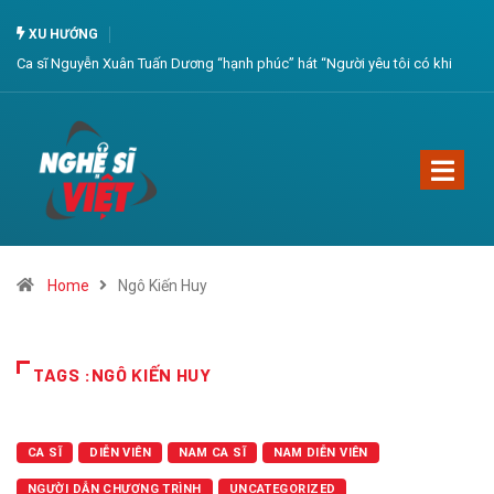
XU HƯỚNG
Ca sĩ Nguyễn Xuân Tuấn Dương “hạnh phúc” hát “Người yêu tôi có khi
còn chưa ra đời”
Home
Ngô Kiến Huy
TAGS :NGÔ KIẾN HUY
CA SĨ
DIỄN VIÊN
NAM CA SĨ
NAM DIỄN VIÊN
NGƯỜI DẪN CHƯƠNG TRÌNH
UNCATEGORIZED