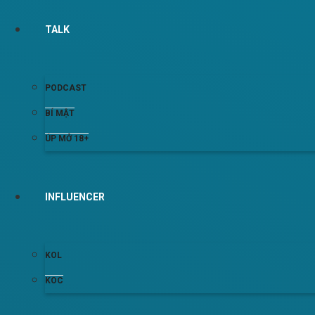
TALK
PODCAST
BÍ MẬT
ÚP MỞ 18+
INFLUENCER
KOL
KOC