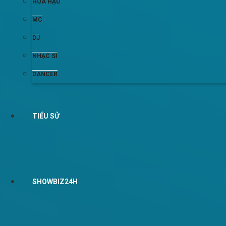
HOA HẬU
MC
DJ
NHẠC SĨ
DANCER
TIỂU SỬ
SHOWBIZ24H