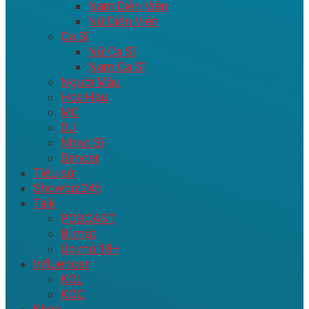
Nam Diễn Viên
Nữ Diễn Viên
Ca Sĩ
Nữ Ca Sĩ
Nam Ca Sĩ
Người Mẫu
Hoa Hậu
MC
DJ
Nhạc Sĩ
Dancer
Tiểu sử
Showbiz24h
Talk
PODCAST
Bí mật
Úp mở 18+
Influencer
KOL
KOC