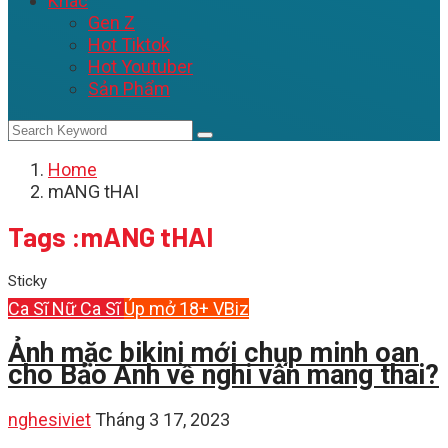
Khác
Gen Z
Hot Tiktok
Hot Youtuber
Sản Phẩm
Home
mANG tHAI
Tags :mANG tHAI
Sticky
Ca Sĩ
Nữ Ca Sĩ
Úp mở 18+
VBiz
Ảnh mặc bikini mới chụp minh oan
cho Bảo Anh về nghi vấn mang thai?
nghesiviet
Tháng 3 17, 2023