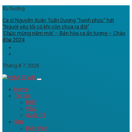
Xu hướng
Ca sĩ Nguyễn Xuân Tuấn Dương “hạnh phúc” hát
“Người yêu tôi có khi còn chưa ra đời”
‘Chúc mừng năm mới’ – Bản hòa ca ấn tượng – Chào
đón 2024
Tháng 8 7, 2026
Home
Tin tức
HOT
VBiz
Quốc Tế
Star
Diễn Viên