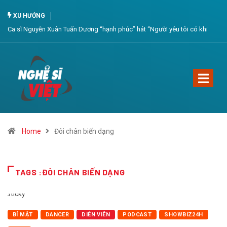
XU HƯỚNG
Ca sĩ Nguyễn Xuân Tuấn Dương “hạnh phúc” hát “Người yêu tôi có khi
còn chưa ra đời”
Home
Đôi chân biến dạng
TAGS :ĐÔI CHÂN BIẾN DẠNG
Sticky
BÍ MẬT
DANCER
DIỄN VIÊN
PODCAST
SHOWBIZ24H