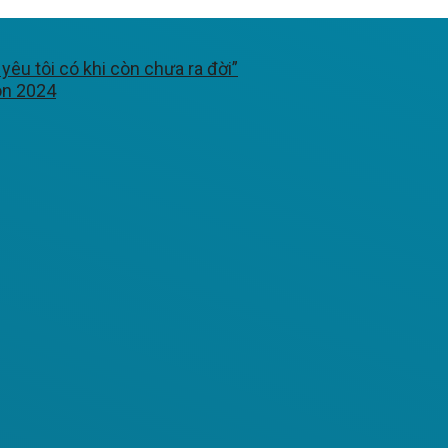
êu tôi có khi còn chưa ra đời”
ón 2024