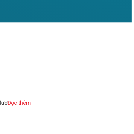
 đượ
Đọc thêm