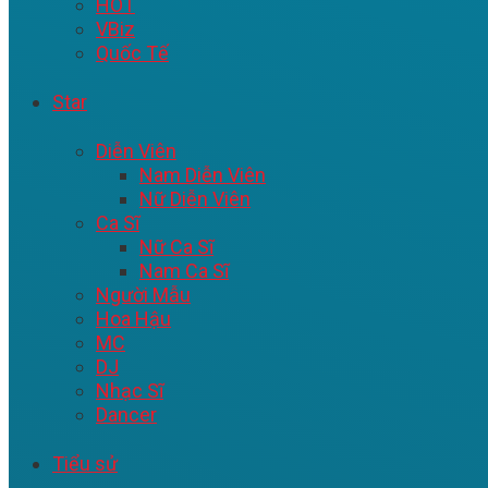
HOT
VBiz
Quốc Tế
Star
Diễn Viên
Nam Diễn Viên
Nữ Diễn Viên
Ca Sĩ
Nữ Ca Sĩ
Nam Ca Sĩ
Người Mẫu
Hoa Hậu
MC
DJ
Nhạc Sĩ
Dancer
Tiểu sử