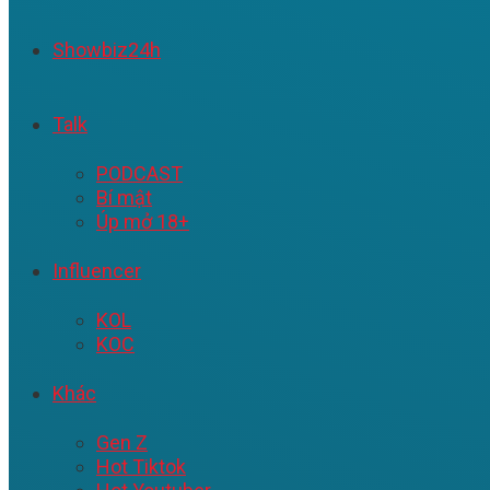
Showbiz24h
Talk
PODCAST
Bí mật
Úp mở 18+
Influencer
KOL
KOC
Khác
Gen Z
Hot Tiktok