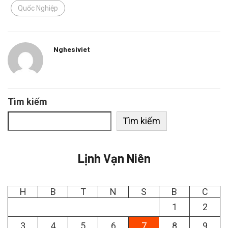
Quốc Nghiệp
Nghesiviet
Tìm kiếm
Tìm kiếm
Lịnh Vạn Niên
H
B
T
N
S
B
C
1
2
3
4
5
6
7
8
9