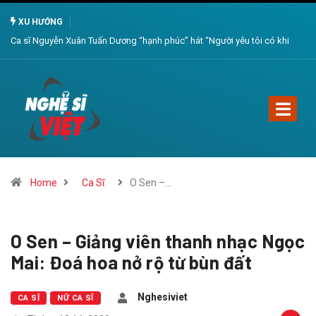
XU HƯỚNG
khi
‘Chúc mừng năm mới’ – Bản hòa ca ấn tượng – Chào đón 2024
Home
Ca Sĩ
O Sen –…
O Sen – Giảng viên thanh nhạc Ngọc
Mai: Đoá hoa nở rộ từ bùn đất
Nghesiviet
CA SĨ
NỮ CA SĨ