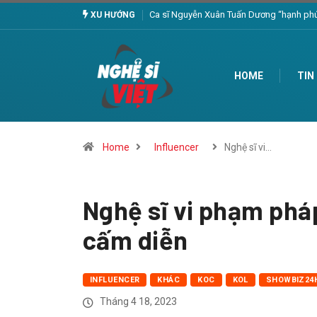
guyễn Xuân Tuấn Dương “hạnh phúc” hát “Người yêu tôi có khi còn chưa ra đời”
XU HƯỚNG
HOME
TIN
Home
Influencer
Nghệ sĩ vi…
Nghệ sĩ vi phạm pháp
cấm diễn
INFLUENCER
KHÁC
KOC
KOL
SHOWBIZ24
Tháng 4 18, 2023