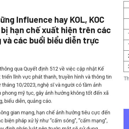
hững Influence hay KOL, KOC
 bị hạn chế xuất hiện trên các
và các buổi biểu diễn trực
 thông qua Quyết định 512 về việc cập nhật Kế
triển lĩnh vực phát thanh, truyền hình và thông tin
Th
ừ tháng 10/2023, nghệ sĩ và người có tầm ảnh
ần phong mỹ tục, gây ảnh hưởng không tốt đến xã
, biểu diễn, quảng cáo.
hông gian mạng, hạn chế ảnh hưởng tiêu cực đến
n các biện pháp xử lý như “cấm sóng”, “cấm mạng”,
quy định pháp luật nên trước mắt sẽ sử dụng