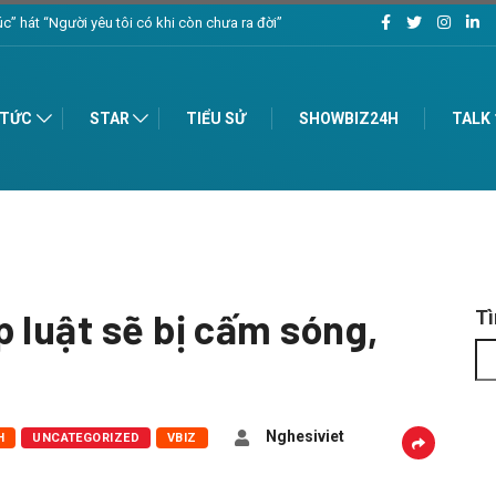
‘Chúc mừng năm mới’ – Bản hòa ca ấn tượng – Chào đón 2024
 TỨC
STAR
TIỂU SỬ
SHOWBIZ24H
TALK
 luật sẽ bị cấm sóng,
T
Nghesiviet
H
UNCATEGORIZED
VBIZ