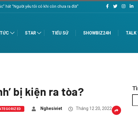
ượng – Chào đón 2024
 TỨC
STAR
TIỂU SỬ
SHOWBIZ24H
TALK
h’ bị kiện ra tòa?
T
Nghesiviet
Tháng 12 20, 2022
ATEGORIZED