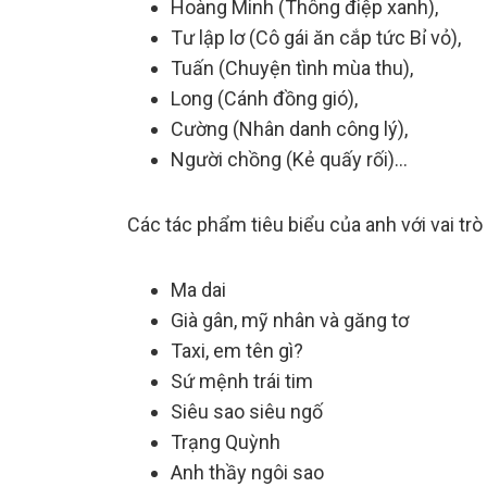
Hoàng Minh (Thông điệp xanh),
Tư lập lơ (Cô gái ăn cắp tức Bỉ vỏ),
Tuấn (Chuyện tình mùa thu),
Long (Cánh đồng gió),
Cường (Nhân danh công lý),
Người chồng (Kẻ quấy rối)…
Các tác phẩm tiêu biểu của anh với vai trò 
Ma dai
Già gân, mỹ nhân và găng tơ
Taxi, em tên gì?
Sứ mệnh trái tim
Siêu sao siêu ngố
Trạng Quỳnh
Anh thầy ngôi sao