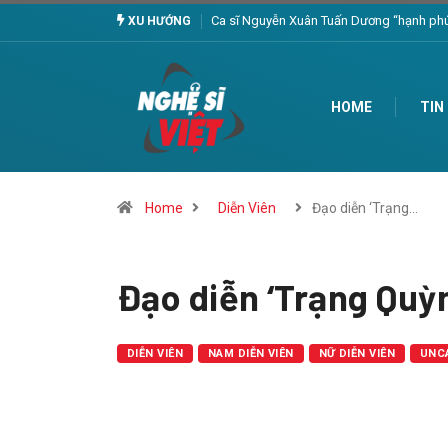
‘Chúc mừng năm mới’ – Bản hòa ca ấn t
XU HƯỚNG
HOME
TIN
Home
Diễn Viên
Đạo diễn ‘Trạng…
Đạo diễn ‘Trạng Quỳn
DIỄN VIÊN
NAM DIỄN VIÊN
NỮ DIỄN VIÊN
UNC